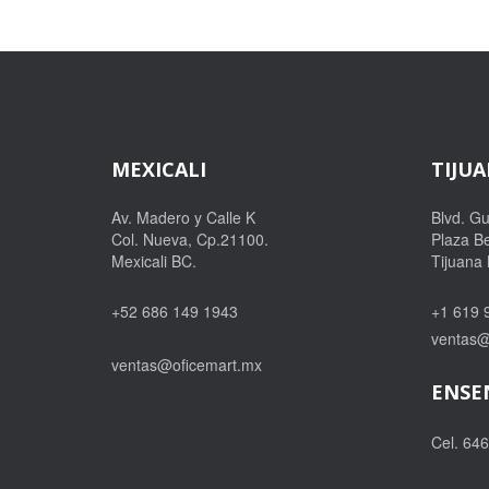
MEXICALI
TIJU
Av. Madero y Calle K
Blvd. G
Col. Nueva, Cp.21100.
Plaza Be
Mexicali BC.
Tijuana
+52 686 149 1943
+1 619 
ventas@
ventas@oficemart.mx
ENSE
Cel. 64