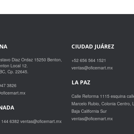
ANA
CIUDAD JUÁREZ
ustavo Diaz Ordaz 15250 Benton,
+52 656 564 1521
nton Local 12.
ventas@oficemart.mx
 BC, Cp. 22645.
LA PAZ
947 3826
oficemart.mx
Calle Reforma 1115 esquina call
Marcelo Rubio, Colonia Centro, 
NADA
Baja California Sur
ventas@oficemart.mx
6 144 6382
ventas@oficemart.mx