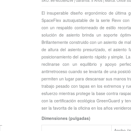
SKU: 86-M33BN2W | Garantía: 5 Años | Marca: Office St
El insuperable diseño ergonómico de última ge
SpaceFlex autoajustable de la serie Revv con
con un respaldo contorneado de estilo recortad
solución de asiento brinda un soporte óptim
Brillantemente construido con un asiento de ma
de altura del asiento presurizado, el asiento 
posicionamiento del asiento rápido y simple. La
reclinarse con un equilibrio y apoyo perfe
antirretroceso cuando se levanta de una posici
permiten un lugar para descansar sus manos t
trabajo pesado con tapas en los extremos y rue
esfuerzo mientras protege la base contra raspa
con la certificación ecológica GreenGuard y ten
ser la favorita de la oficina en los años venidero
Dimensiones (pulgadas)
Ancho (in