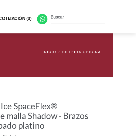
COTIZACIÓN (0)
INICIO
/
SILLERIA OFICINA
o Ice SpaceFlex®
de malla Shadow - Brazos
bado platino