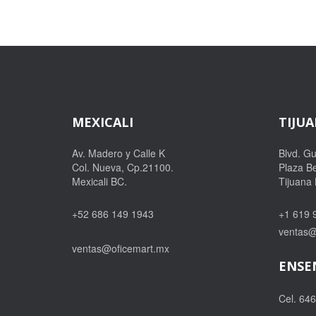
MEXICALI
TIJU
Av. Madero y Calle K
Blvd. G
Col. Nueva, Cp.21100.
Plaza Be
Mexicali BC.
Tijuana
+52 686 149 1943
+1 619 
ventas@
ventas@oficemart.mx
ENSE
Cel. 64