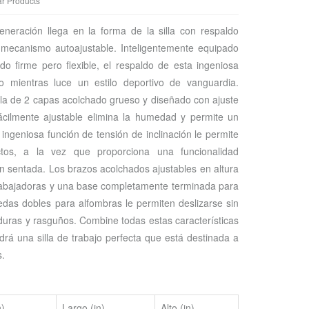
ar Products
neración llega en la forma de la silla con respaldo
 mecanismo autoajustable. Inteligentemente equipado
o firme pero flexible, el respaldo de esta ingeniosa
o mientras luce un estilo deportivo de vanguardia.
lla de 2 capas acolchado grueso y diseñado con ajuste
fácilmente ajustable elimina la humedad y permite un
 ingeniosa función de tensión de inclinación le permite
ctos, a la vez que proporciona una funcionalidad
ón sentada. Los brazos acolchados ajustables en altura
rabajadoras y una base completamente terminada para
das dobles para alfombras le permiten deslizarse sin
duras y rasguños. Combine todas estas características
drá una silla de trabajo perfecta que está destinada a
s.
)
Largo (in)
Alto (in)