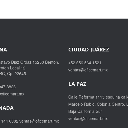
ANA
CIUDAD JUÁREZ
ustavo Diaz Ordaz 15250 Benton,
+52 656 564 1521
nton Local 12.
ventas@oficemart.mx
 BC, Cp. 22645.
LA PAZ
947 3826
oficemart.mx
Calle Reforma 1115 esquina call
Marcelo Rubio, Colonia Centro, 
NADA
Baja California Sur
ventas@oficemart.mx
6 144 6382
ventas@oficemart.mx