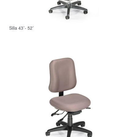
Silla 43¨- 52¨