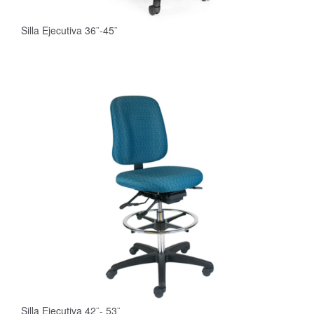
Silla Ejecutiva 36¨-45¨
Silla Ejecutiva 42¨- 53¨